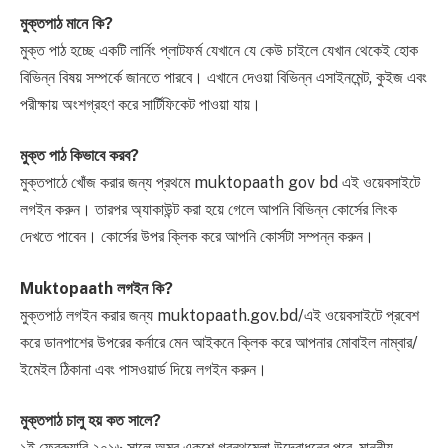
মুক্তপাঠ মানে কি?
মুক্ত পাঠ হচ্ছে একটি লার্নিং প্লাটফর্ম যেখানে যে কেউ চাইলে যেখান থেকেই হোক
বিভিন্ন বিষয় সম্পর্কে জানতে পারবে। এখানে দেওয়া বিভিন্ন এসাইনমেন্ট, কুইজ এবং
পরীক্ষায় অংশগ্রহণ করে সার্টিফিকেট পাওয়া যায়।
মুক্ত পাঠ কিভাবে করব?
মুক্তপাঠে খোঁজ করার জন্য প্রথমে muktopaath gov bd এই ওয়েবসাইটে
লগইন করুন। তারপর অ্যাকাউন্ট করা হয়ে গেলে আপনি বিভিন্ন কোর্সের লিংক
দেখতে পাবেন। কোর্সের উপর ক্লিক করে আপনি কোর্সটা সম্পন্ন করুন।
Muktopaath লগইন কি?
মুক্তপাঠ লগইন করার জন্য muktopaath.gov.bd/এই ওয়েবসাইটে প্রবেশ
করে ডানপাশের উপরের কর্নারে মেন আইকনে ক্লিক করে আপনার মোবাইল নাম্বার/
ইমেইল ঠিকানা এবং পাসওয়ার্ড দিয়ে লগইন করুন।
মুক্তপাঠ চালু হয় কত সালে?
১ই ফেব্রুয়ারি ২০১৬ সালে অমর একুশে গ্রন্থমেলা উদ্বোধনের পরে, মাননীয়