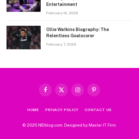
Entertainment
February 16, 2026
Ollie Watkins Biography: The
Relentless Goalscorer
February 7, 2026
Facebook
X
Instagram
Pinterest
(Twitter)
HOME
PRIVACY POLICY
CONTACT US
© 2026 NIDblog.com. Designed by
Master IT Firm
.