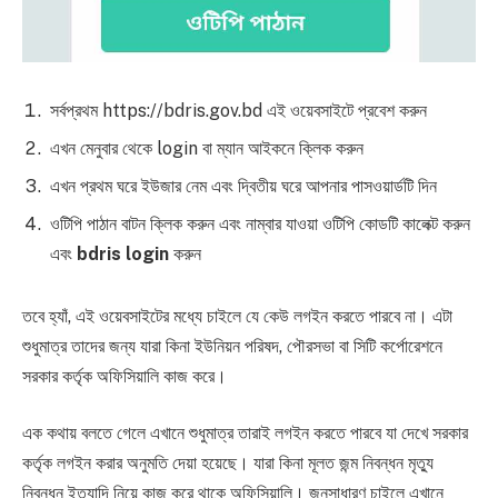
সর্বপ্রথম https://bdris.gov.bd এই ওয়েবসাইটে প্রবেশ করুন
এখন মেনুবার থেকে login বা ম্যান আইকনে ক্লিক করুন
এখন প্রথম ঘরে ইউজার নেম এবং দ্বিতীয় ঘরে আপনার পাসওয়ার্ডটি দিন
ওটিপি পাঠান বাটন ক্লিক করুন এবং নাম্বার যাওয়া ওটিপি কোডটি কালেক্ট করুন
এবং
bdris login
করুন
তবে হ্যাঁ, এই ওয়েবসাইটের মধ্যে চাইলে যে কেউ লগইন করতে পারবে না। এটা
শুধুমাত্র তাদের জন্য যারা কিনা ইউনিয়ন পরিষদ, পৌরসভা বা সিটি কর্পোরেশনে
সরকার কর্তৃক অফিসিয়ালি কাজ করে।
এক কথায় বলতে গেলে এখানে শুধুমাত্র তারাই লগইন করতে পারবে যা দেখে সরকার
কর্তৃক লগইন করার অনুমতি দেয়া হয়েছে। যারা কিনা মূলত জন্ম নিবন্ধন মৃত্যু
নিবন্ধন ইত্যাদি নিয়ে কাজ করে থাকে অফিসিয়ালি। জনসাধারণ চাইলে এখানে