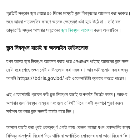
প্রতিটি সন্তান জন্ম নেয়ার ৪৫ দিনের মধ্যেই জন্ম নিবন্ধনের আবেদন করা দরকার।
তবে আমরা গাফেলতির কারণে অনেক ক্ষেত্রেই এটা হয়ে উঠে না। তাই যত
তাড়াতাড়ি সম্ভব আপনার সন্তানের
জন্ম নিবন্ধন আবেদন
করুন অনলাইনে।
জন্ম নিবন্ধন যাচাই বা অনলাইন ডাউনলোড
যখন আমরা জন্ম নিবন্ধন আবেদন করার পরে এসএমএস পাইছে আমাদের জন্ম সনদ
রেডি হয়ে গেছে তখন সেটা ডাউনলোড করা দরকার। আর ডাউনলোড করার জন্য
আপনি https://bdris.gov.bd/ এই ওয়েবসাইটটা ব্যবহার করতে পারেন।
এই ওয়েবসাইটি প্রবেশ করি জন্ম নিবন্ধন যাচাই অপশনটা সিলেক্ট করুন। তারপর
আপনার জন্ম নিবন্ধন নাম্বার এবং জন্ম তারিখটি দিয়ে একটা ক্যাপচা পূরণ করুন
সর্বশেষ আপনার জন্ম সনদটি যাচাই করে নিন।
আসলে যাচাই করা খুবই গুরুত্বপূর্ণ একটা কাজ কেননা আমরা যখন কোম্পানির জন্য
বিভিন্ন এমপ্লয়ী নিয়োগ দিয়ে থাকি বা অপরিচিত লোকদের বাসা ভাড়া দিয়ে থাকি।