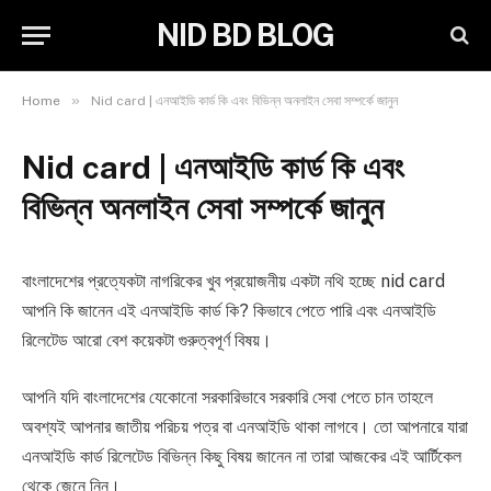
NID BD BLOG
»
Home
Nid card | এনআইডি কার্ড কি এবং বিভিন্ন অনলাইন সেবা সম্পর্কে জানুন
Nid card | এনআইডি কার্ড কি এবং
বিভিন্ন অনলাইন সেবা সম্পর্কে জানুন
বাংলাদেশের প্রত্যেকটা নাগরিকের খুব প্রয়োজনীয় একটা নথি হচ্ছে nid card
আপনি কি জানেন এই এনআইডি কার্ড কি? কিভাবে পেতে পারি এবং এনআইডি
রিলেটেড আরো বেশ কয়েকটা গুরুত্বপূর্ণ বিষয়।
আপনি যদি বাংলাদেশের যেকোনো সরকারিভাবে সরকারি সেবা পেতে চান তাহলে
অবশ্যই আপনার জাতীয় পরিচয় পত্র বা এনআইডি থাকা লাগবে। তো আপনারে যারা
এনআইডি কার্ড রিলেটেড বিভিন্ন কিছু বিষয় জানেন না তারা আজকের এই আর্টিকেল
থেকে জেনে নিন।