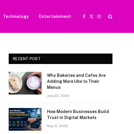
Technology
Entertainment
Facebook
X
Instagram
(Twitter)
RECENT POST
Why Bakeries and Cafes Are
Adding More Ube to Their
Menus
July 22, 2026
How Modern Businesses Build
Trust in Digital Markets
May 6, 2026