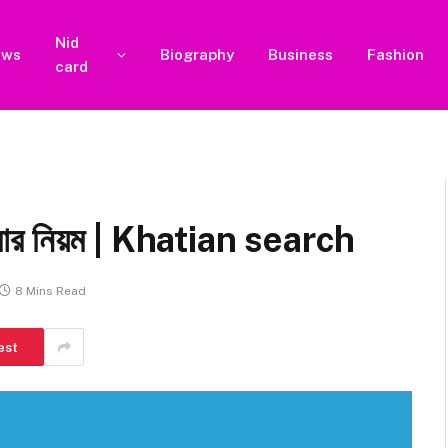
Nid
ews
Biography
Business
Fashion
card
h
রার নিয়ম | Khatian search
8 Mins Read
est