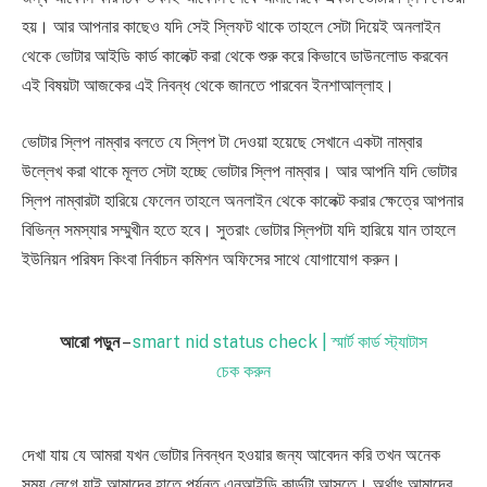
হয়। আর আপনার কাছেও যদি সেই স্লিফট থাকে তাহলে সেটা দিয়েই অনলাইন
থেকে ভোটার আইডি কার্ড কালেক্ট করা থেকে শুরু করে কিভাবে ডাউনলোড করবেন
এই বিষয়টা আজকের এই নিবন্ধ থেকে জানতে পারবেন ইনশাআল্লাহ।
ভোটার স্লিপ নাম্বার বলতে যে স্লিপ টা দেওয়া হয়েছে সেখানে একটা নাম্বার
উল্লেখ করা থাকে মূলত সেটা হচ্ছে ভোটার স্লিপ নাম্বার। আর আপনি যদি ভোটার
স্লিপ নাম্বারটা হারিয়ে ফেলেন তাহলে অনলাইন থেকে কালেক্ট করার ক্ষেত্রে আপনার
বিভিন্ন সমস্যার সম্মুখীন হতে হবে। সুতরাং ভোটার স্লিপটা যদি হারিয়ে যান তাহলে
ইউনিয়ন পরিষদ কিংবা নির্বাচন কমিশন অফিসের সাথে যোগাযোগ করুন।
আরো পড়ুন
–
smart nid status check | স্মার্ট কার্ড স্ট্যাটাস
চেক করুন
দেখা যায় যে আমরা যখন ভোটার নিবন্ধন হওয়ার জন্য আবেদন করি তখন অনেক
সময় লেগে যাই আমাদের হাতে পর্যন্ত এনআইডি কার্ডটা আসতে। অর্থাৎ আমাদের