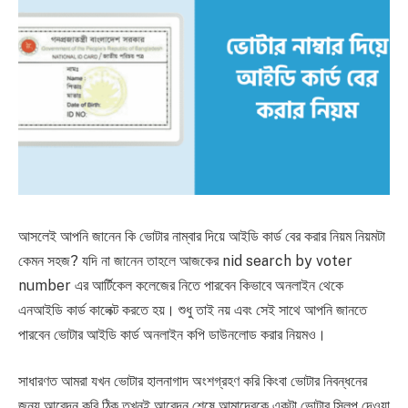
আসলেই আপনি জানেন কি ভোটার নাম্বার দিয়ে আইডি কার্ড বের করার নিয়ম নিয়মটা
কেমন সহজ? যদি না জানেন তাহলে আজকের nid search by voter
number এর আর্টিকেল কলেজের নিতে পারবেন কিভাবে অনলাইন থেকে
এনআইডি কার্ড কালেক্ট করতে হয়। শুধু তাই নয় এবং সেই সাথে আপনি জানতে
পারবেন ভোটার আইডি কার্ড অনলাইন কপি ডাউনলোড করার নিয়মও।
সাধারণত আমরা যখন ভোটার হালনাগাদ অংশগ্রহণ করি কিংবা ভোটার নিবন্ধনের
জন্য আবেদন করি ঠিক তখনই আবেদন শেষে আমাদেরকে একটা ভোটার স্লিপ দেওয়া