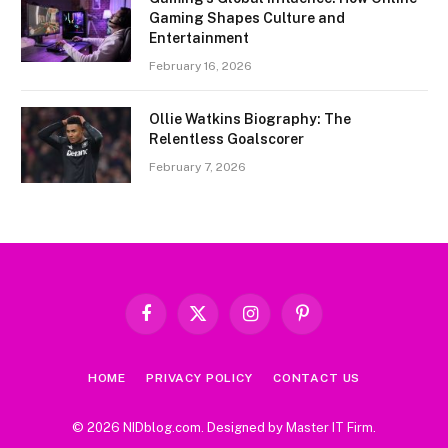
Gaming Shapes Culture and
Entertainment
February 16, 2026
Ollie Watkins Biography: The
Relentless Goalscorer
February 7, 2026
Facebook
X
Instagram
Pinterest
(Twitter)
HOME
PRIVACY POLICY
CONTACT US
© 2026 NIDblog.com. Designed by
Master IT Firm
.