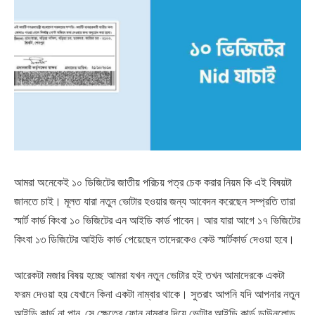
আমরা অনেকেই ১০ ডিজিটের জাতীয় পরিচয় পত্র চেক করার নিয়ম কি এই বিষয়টা
জানতে চাই। মূলত যারা নতুন ভোটার হওয়ার জন্য আবেদন করেছেন সম্প্রতি তারা
স্মার্ট কার্ড কিংবা ১০ ভিজিটের এন আইডি কার্ড পাবেন। আর যারা আগে ১৭ ভিজিটের
কিংবা ১৩ ডিজিটের আইডি কার্ড পেয়েছেন তাদেরকেও কেউ স্মার্টকার্ড দেওয়া হবে।
আরেকটা মজার বিষয় হচ্ছে আমরা যখন নতুন ভোটার হই তখন আমাদেরকে একটা
ফরম দেওয়া হয় যেখানে কিনা একটা নাম্বার থাকে। সুতরাং আপনি যদি আপনার নতুন
আইডি কার্ড না পান, সে ক্ষেত্রে ফোন নাম্বার দিয়ে ভোটার আইডি কার্ড ডাউনলোড