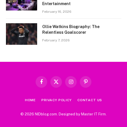
Entertainment
February 16, 2026
Ollie Watkins Biography: The
Relentless Goalscorer
February 7, 2026
Facebook
X
Instagram
Pinterest
(Twitter)
HOME
PRIVACY POLICY
CONTACT US
© 2026 NIDblog.com. Designed by
Master IT Firm
.