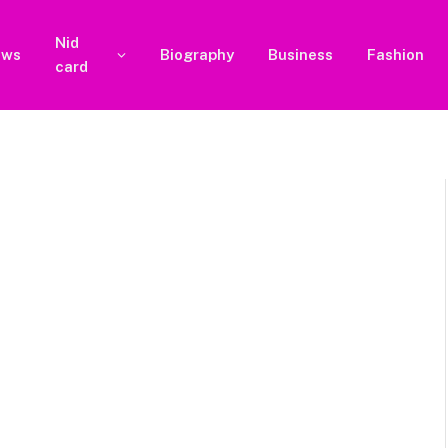
Nid
ews
Biography
Business
Fashion
card