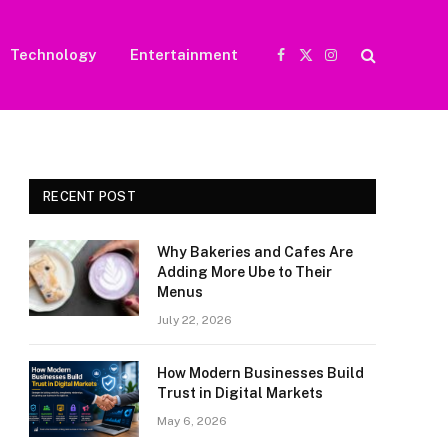
Technology
Entertainment
Facebook
X
Instagram
(Twitter)
RECENT POST
Why Bakeries and Cafes Are
Adding More Ube to Their
Menus
July 22, 2026
How Modern Businesses Build
Trust in Digital Markets
May 6, 2026